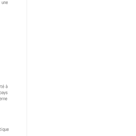
r une
ité à
 pays
terne
tique