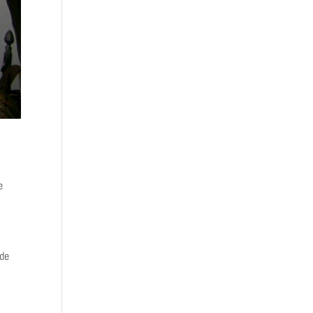
e
 de