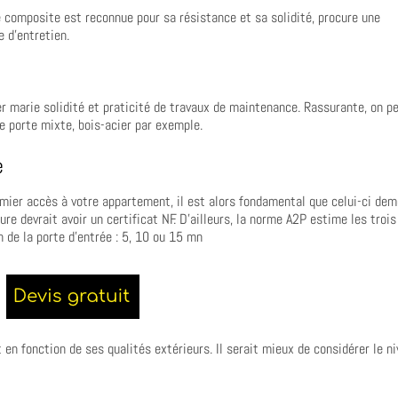
ée composite est reconnue pour sa résistance et sa solidité, procure une
e d’entretien.
ier marie solidité et praticité de travaux de maintenance. Rassurante, on p
ne porte mixte, bois-acier par exemple.
e
emier accès à votre appartement, il est alors fondamental que celui-ci de
e devrait avoir un certificat NF. D’ailleurs, la norme A2P estime les trois
n de la porte d’entrée : 5, 10 ou 15 mn
en fonction de ses qualités extérieurs. Il serait mieux de considérer le n