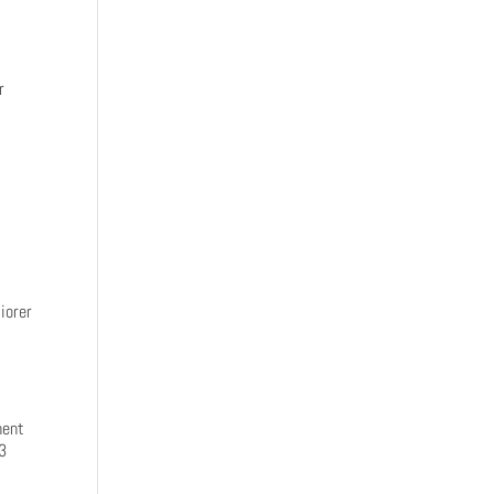
r
iorer
ment
 3