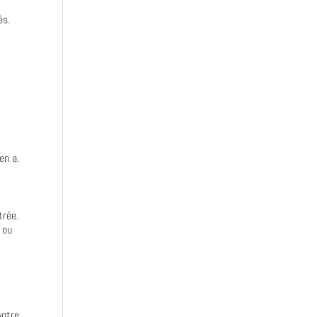
ès.
en a.
trée.
 ou
votre