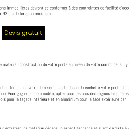
ions immobilières devront se conformer à des contraintes de facilité d’acc
oir 93 cm de large au minimum.
e matériau construction de votre porte au niveau de votre commune, s’il y 
réchauffement de votre demeure ensuite donne du cachet à votre porte d’en
onnue. Pour gagner en commodité, optez pour les bois des régions tropicales
ois pour la façade intérieure et en aluminium pour la face extérieure par
d’entretien, ce matériau dégage un aspect tendance et avant gardiste à 