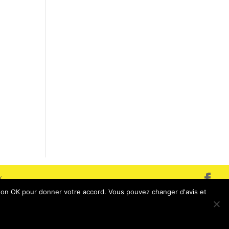
x
outon OK pour donner votre accord. Vous pouvez changer d'avis et
s
7 67 31 92 47