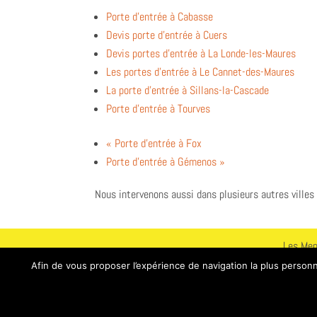
Porte d’entrée à Cabasse
Devis porte d’entrée à Cuers
Devis portes d’entrée à La Londe-les-Maures
Les portes d’entrée à Le Cannet-des-Maures
La porte d’entrée à Sillans-la-Cascade
Porte d’entrée à Tourves
« Porte d’entrée à Fox
Porte d’entrée à Gémenos »
Nous intervenons aussi dans plusieurs autres villes 
Les Men
RCS Dr
Afin de vous proposer l’expérience de navigation la plus person
www.lesmenui