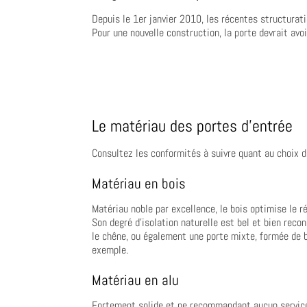
Depuis le 1er janvier 2010, les récentes structurat
Pour une nouvelle construction, la porte devrait av
Le matériau des portes d’entrée
Consultez les conformités à suivre quant au choix d
Matériau en bois
Matériau noble par excellence, le bois optimise le 
Son degré d’isolation naturelle est bel et bien rec
le chêne, ou également une porte mixte, formée de b
exemple.
Matériau en alu
Fortement solide et ne recommandant aucun service 