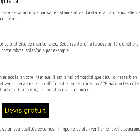
omposite
posite se caractérise par sa résistance et sa dureté, établit une excellent
entretien.
é et praticité de maintenance. Sécurisante, on a la possibilité d’améliore
e porte mixte, acier/bois par exemple.
e
ier accès à votre intérieur, il est ainsi primordial que celui-ci reste bien
t avoir une attestation NF. En outre, la certification A2P estime les diffé
effraction : 5 minutes, 10 minutes ou 15 minutes
elon ses qualités externes. Il importe de bien vérifier le level d’assuran