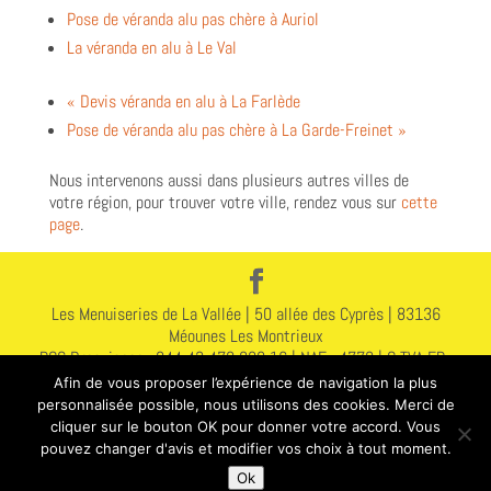
Pose de véranda alu pas chère à Auriol
La véranda en alu à Le Val
« Devis véranda en alu à La Farlède
Pose de véranda alu pas chère à La Garde-Freinet »
Nous intervenons aussi dans plusieurs autres villes de
votre région, pour trouver votre ville, rendez vous sur
cette
page
.
Les Menuiseries de La Vallée | 50 allée des Cyprès | 83136
Méounes Les Montrieux
RCS Draguignan : 844 43 478 000 16 | NAF : 4778 | C TVA FR :
578 444 314 78
Afin de vous proposer l’expérience de navigation la plus
Assurance : N A283251912155372 GAN 2 | Avenue du 8 Mai |
personnalisée possible, nous utilisons des cookies. Merci de
83400 Hyères
cliquer sur le bouton OK pour donner votre accord. Vous
www.lesmenuiseriesdelavallee.fr |
contact@lmdlv.fr
|
Mentions
pouvez changer d'avis et modifier vos choix à tout moment.
légales
| Téléphone : 07 67 31 92 47
Ok