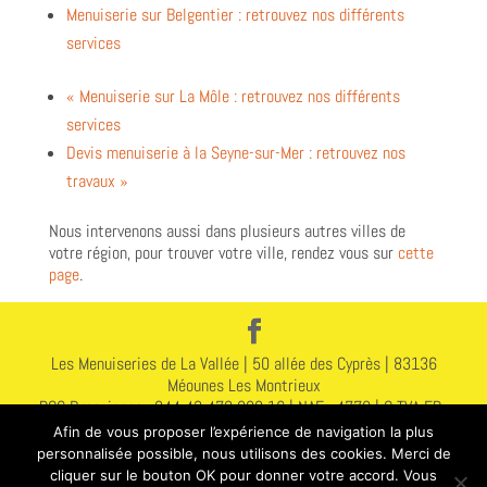
Menuiserie sur Belgentier : retrouvez nos différents
services
« Menuiserie sur La Môle : retrouvez nos différents
services
Devis menuiserie à la Seyne-sur-Mer : retrouvez nos
travaux »
Nous intervenons aussi dans plusieurs autres villes de
votre région, pour trouver votre ville, rendez vous sur
cette
page
.
Les Menuiseries de La Vallée | 50 allée des Cyprès | 83136
Méounes Les Montrieux
RCS Draguignan : 844 43 478 000 16 | NAF : 4778 | C TVA FR :
578 444 314 78
Afin de vous proposer l’expérience de navigation la plus
Assurance : N A283251912155372 GAN 2 | Avenue du 8 Mai |
personnalisée possible, nous utilisons des cookies. Merci de
83400 Hyères
cliquer sur le bouton OK pour donner votre accord. Vous