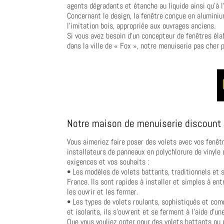
agents dégradants et étanche au liquide ainsi qu’à l’
Concernant le design, la fenêtre conçue en aluminiu
l’imitation bois, appropriée aux ouvrages anciens.
Si vous avez besoin d’un concepteur de fenêtres élab
dans la ville de « Fox », notre menuiserie pas cher 
Notre maison de menuiserie discount 
Vous aimeriez faire poser des volets avec vos fenêt
installateurs de panneaux en polychlorure de vinyle o
exigences et vos souhaits :
• Les modèles de volets battants, traditionnels et s
France. Ils sont rapides à installer et simples à en
les ouvrir et les fermer.
• Les types de volets roulants, sophistiqués et co
et isolants, ils s’ouvrent et se ferment à l’aide d
Que vous vouliez opter pour des volets battants ou 