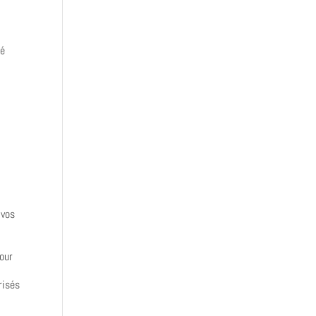
sé
 vos
pour
risés