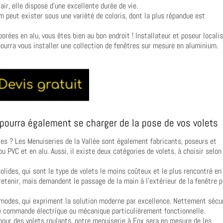
air, elle dispose d’une excellente durée de vie.
m peut exister sous une variété de coloris, dont la plus répandue est
orées en alu, vous êtes bien au bon endroit ! Installateur et poseur locali
pourra vous installer une collection de fenêtres sur mesure en aluminium.
pourra également se charger de la pose de vos volets
res ? Les Menuiseries de la Vallée sont également fabricants, poseurs et
u PVC et en alu. Aussi, il existe deux catégories de volets, à choisir selon
olides, qui sont le type de volets le moins coûteux et le plus rencontré en
tretenir, mais demandent le passage de la main à l’extérieur de la fenêtre 
mmodes, qui expriment la solution moderne par excellence. Nettement sécu
’une commande électrique ou mécanique particulièrement fonctionnelle.
pour des volets roulants, notre menuiserie à Fox sera en mesure de les