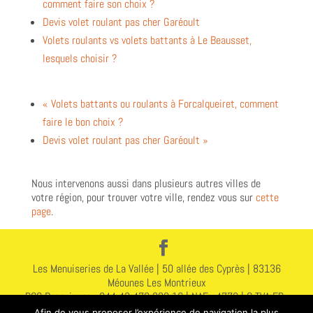
comment faire son choix ?
Devis volet roulant pas cher Garéoult
Volets roulants vs volets battants à Le Beausset,
lesquels choisir ?
« Volets battants ou roulants à Forcalqueiret, comment
faire le bon choix ?
Devis volet roulant pas cher Garéoult »
Nous intervenons aussi dans plusieurs autres villes de
votre région, pour trouver votre ville, rendez vous sur
cette
page
.
Les Menuiseries de La Vallée | 50 allée des Cyprès | 83136
Méounes Les Montrieux
RCS Draguignan : 844 43 478 000 16 | NAF : 4778 | C TVA FR :
578 444 314 78
Afin de vous proposer l’expérience de navigation la plus