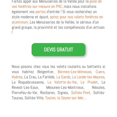
Faites appel aux Menuiseries de la Vallée pour la
pose de
vos fenêtres sur-mesure en PVC
, mais nous installons
également vos
portes
d’entrée ! Si vous recherchez un
style moderne et épuré,
optez pour nos volets fenêtres en
aluminium,
Les Menuiseries de la Vallée, le sèrieux d’un
grand groupe, la proximité et les compétences d’un artisan
!
DEVIS GRATUIT
Nous posons chez vous les volets roulants ou battants si
vous habitez Belgentier,
Bormes-Les-Mimosas
,
Cuers
,
Hyères
, La Crau, La Farlède,
La Garde
,
La Londe-les-Maures
,
La Roquebrussanne,
La Valette-du-Var
,
Le Pradet
, Le
Revest-Les-Eaux, Méounes-Les-Montrieux, Néoules,
Pierrefeu-du-Var, Rocbaron, Signes,
Solliès-Pont
, Solliès-
Toucas, Solliès-Ville,
Toulon
,
la Seyne-sur-Mer
…