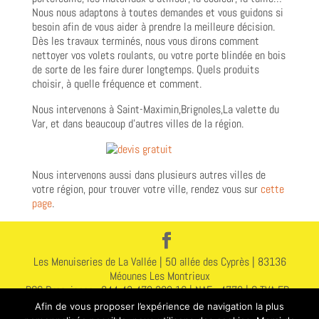
Nous nous adaptons à toutes demandes et vous guidons si
besoin afin de vous aider à prendre la meilleure décision.
Dès les travaux terminés, nous vous dirons comment
nettoyer vos volets roulants, ou votre porte blindée en bois
de sorte de les faire durer longtemps. Quels produits
choisir, à quelle fréquence et comment.
Nous intervenons à Saint-Maximin,Brignoles,La valette du
Var, et dans beaucoup d’autres villes de la région.
Nous intervenons aussi dans plusieurs autres villes de
votre région, pour trouver votre ville, rendez vous sur
cette
page
.
Les Menuiseries de La Vallée | 50 allée des Cyprès | 83136
Méounes Les Montrieux
RCS Draguignan : 844 43 478 000 16 | NAF : 4778 | C TVA FR :
578 444 314 78
Afin de vous proposer l’expérience de navigation la plus
Assurance : N A283251912155372 GAN 2 | Avenue du 8 Mai |