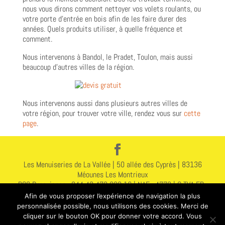
nous vous dirons comment nettoyer vos volets roulants, ou
votre porte d’entrée en bois afin de les faire durer des
années. Quels produits utiliser, à quelle fréquence et
comment.
Nous intervenons à Bandol, le Pradet, Toulon, mais aussi
beaucoup d’autres villes de la région.
Nous intervenons aussi dans plusieurs autres villes de
votre région, pour trouver votre ville, rendez vous sur
cette
page
.
Les Menuiseries de La Vallée | 50 allée des Cyprès | 83136
Méounes Les Montrieux
RCS Draguignan : 844 43 478 000 16 | NAF : 4778 | C TVA FR :
578 444 314 78
Afin de vous proposer l’expérience de navigation la plus
Assurance : N A283251912155372 GAN 2 | Avenue du 8 Mai |
personnalisée possible, nous utilisons des cookies. Merci de
83400 Hyères
cliquer sur le bouton OK pour donner votre accord. Vous
www.lesmenuiseriesdelavallee.fr |
contact@lmdlv.fr
|
Mentions