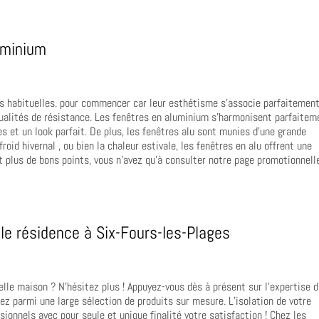
uminium
lus habituelles. pour commencer car leur esthétisme s’associe parfaitemen
qualités de résistance. Les fenêtres en aluminium s’harmonisent parfaitem
s et un look parfait. De plus, les fenêtres alu sont munies d’une grande
froid hivernal , ou bien la chaleur estivale, les fenêtres en alu offrent une
nt plus de bons points, vous n’avez qu’à consulter notre page promotionnell
lle résidence à Six-Fours-les-Plages
elle maison ? N’hésitez plus ! Appuyez-vous dès à présent sur l’expertise 
sez parmi une large sélection de produits sur mesure. L’isolation de votre
ionnels avec pour seule et unique finalité votre satisfaction ! Chez les