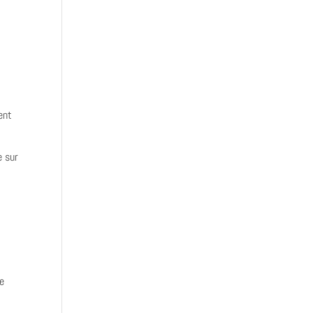
t
ent
e sur
de