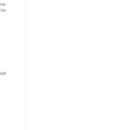
isme
 les
ande