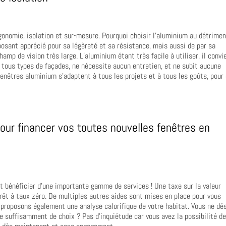
onomie, isolation et sur-mesure. Pourquoi choisir l’aluminium au détrime
osant apprécié pour sa légèreté et sa résistance, mais aussi de par sa
amp de vision très large. L’aluminium étant très facile à utiliser, il convi
c tous types de façades, ne nécessite aucun entretien, et ne subit aucune
fenêtres aluminium s’adaptent à tous les projets et à tous les goûts, pour
our financer vos toutes nouvelles fenêtres en
nt bénéficier d’une importante gamme de services ! Une taxe sur la valeur
prêt à taux zéro. De multiples autres aides sont mises en place pour vous
roposons également une analyse calorifique de votre habitat. Vous ne dé
e suffisamment de choix ? Pas d’inquiétude car vous avez la possibilité d