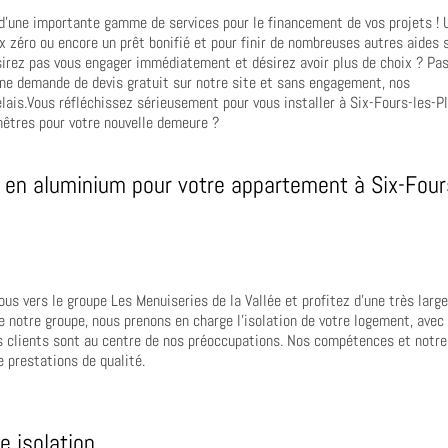
 d’une importante gamme de services pour le financement de vos projets ! 
ux zéro ou encore un prêt bonifié et pour finir de nombreuses autres aides 
ésirez pas vous engager immédiatement et désirez avoir plus de choix ? Pa
 une demande de devis gratuit sur notre site et sans engagement, nos
élais.Vous réfléchissez sérieusement pour vous installer à Six-Fours-les-P
nêtres pour votre nouvelle demeure ?
 en aluminium pour votre appartement à Six-Four
ous vers le groupe Les Menuiseries de la Vallée et profitez d’une très larg
e notre groupe, nous prenons en charge l’isolation de votre logement, avec
 nos clients sont au centre de nos préoccupations. Nos compétences et notre
e prestations de qualité.
e isolation