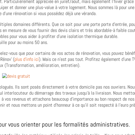
t. Particulièrement appréciée en juilet/aout, mais également l’hiver grâce
quiper et donner une plus-value à votre logement. Nous sommes là pour une
e d’une rénovation si vous possédez déjà une véranda.
iples domaines différents. Que ce soit pour une porte porte d’entrée, pou
 en mesure de vous fournir des devis clairs et très abordable-à faible cou
bles pour vous aider à profiter d’une isolation thermique durable.
ille pour au moins 50 ans.
elez-vous que pour certains de vos actes de rénovation, vous pouvez bénéf
Rénov’ (
plus d’info ici
). Mais ce n’est pas tout. Profitez également d’une T
x (Transformation, amélioration, entretien).
logués. Ils sont posés directement à votre domicile pas nos ouvriers. Nou
eul interlocuteur du démarrage des travaux jusqu’à la livraison. Nous metto
t à vos revenus et attachons beaucoup d’importance au bon respect de nos
ir et nous mettons un point d’honneur à ce qu’il soit respecté à l’euro prè
ur vous orienter pour les formalités administratives.