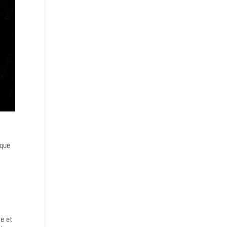
 que
ce et