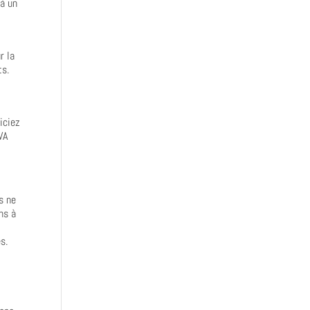
 à un
r la
ts.
iciez
VA
s ne
ns à
s.