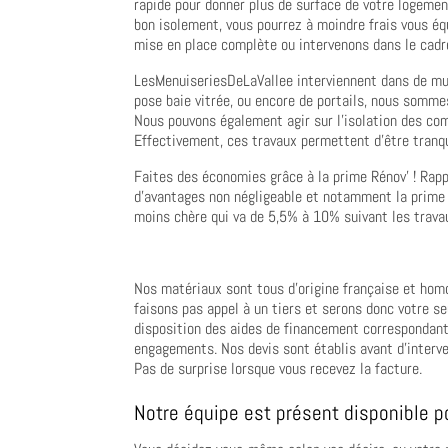
rapide pour donner plus de surface de votre logemen
bon isolement, vous pourrez à moindre frais vous é
mise en place complète ou intervenons dans le cadr
LesMenuiseriesDeLaVallee interviennent dans de mult
pose baie vitrée, ou encore de portails, nous sommes
Nous pouvons également agir sur l’isolation des com
Effectivement, ces travaux permettent d’être tranqu
Faites des économies grâce à la prime Rénov’ ! Rapp
d’avantages non négligeable et notamment la prime 
moins chère qui va de 5,5% à 10% suivant les travau
Nos matériaux sont tous d’origine française et homo
faisons pas appel à un tiers et serons donc votre s
disposition des aides de financement correspondan
engagements. Nos devis sont établis avant d’interven
Pas de surprise lorsque vous recevez la facture.
Notre équipe est présent disponible po