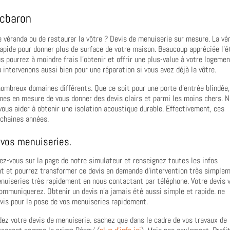
ocbaron
ne véranda ou de restaurer la vôtre ? Devis de menuiserie sur mesure. La vé
rapide pour donner plus de surface de votre maison. Beaucoup appréciée l’é
s pourrez à moindre frais l’obtenir et offrir une plus-value à votre logemen
 intervenons aussi bien pour une réparation si vous avez déjà la vôtre.
nombreux domaines différents. Que ce soit pour une porte d’entrée blindée,
mmes en mesure de vous donner des devis clairs et parmi les moins chers. 
vous aider à obtenir une isolation acoustique durable. Effectivement, ces
ochaines années.
 vos menuiseries.
dez-vous sur la page de notre simulateur et renseignez toutes les infos
 et pourrez transformer ce devis en demande d’intervention très simplem
nuiseries très rapidement en nous contactant par téléphone. Votre devis 
communiquerez. Obtenir un devis n’a jamais été aussi simple et rapide. ne
vis pour la pose de vos menuiseries rapidement.
ez votre devis de menuiserie. sachez que dans le cadre de vos travaux de