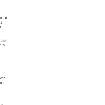
randa
té,
t.
 pour
Nous
ent.
vous