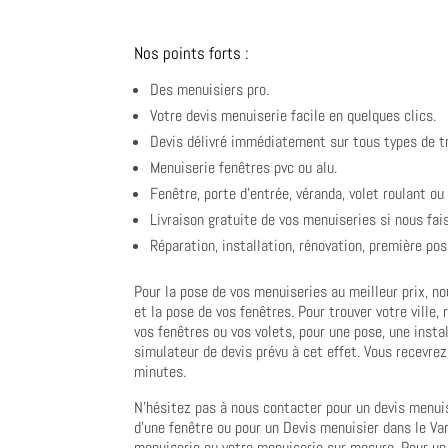
Nos points forts :
Des menuisiers pro.
Votre devis menuiserie facile en quelques clics.
Devis délivré immédiatement sur tous types de t
Menuiserie fenêtres pvc ou alu.
Fenêtre, porte d’entrée, véranda, volet roulant o
Livraison gratuite de vos menuiseries si nous fai
Réparation, installation, rénovation, première po
Pour la pose de vos menuiseries au meilleur prix, no
et la pose de vos fenêtres. Pour trouver votre ville,
vos fenêtres ou vos volets, pour une pose, une inst
simulateur de devis prévu à cet effet. Vous recevrez
minutes.
N’hésitez pas à nous contacter pour un devis menuis
d’une fenêtre ou pour un Devis menuisier dans le Va
menuiserie ou votre menuiserie sur mesure. Pour un