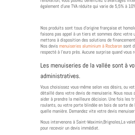
rénovation, vous pouvez bénéficiez d’avantages int
également d’une TVA réduite qui varie de 5,5% à 10%
Nos produits sont tous d’origine française et homol
faisons pas appel à un tiers et sommes donc votre u
mettons à disposition des solutions de financemen
Nos devis
menuiseries aluminium à Rocbaron
sont dé
respecté à l’euro près. Aucune surprise quand vous r
Les menuiseries de la vallée sont à vo
administratives.
Vous choisissez vous-même selon vos désirs, ou votr
détaillé dans votre devis de menuiserie. Nous nous
aider à prendre la meilleure décision. Une fois les 
roulants, ou votre porte blindée en bois de sorte de 
quelle manière. Demandez vite votre devis menuiser
Nous intervenons à Saint-Maximin,Brignoles,La valet
pour recevoir un devis immédiat.