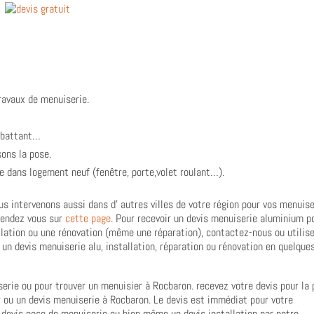
ravaux de menuiserie.
u battant…
sons la pose.
se dans logement neuf (fenêtre, porte,volet roulant…).
us intervenons aussi dans d’ autres villes de votre région pour vos menuis
 rendez vous sur
cette page
. Pour recevoir un devis menuiserie aluminium p
allation ou une rénovation (même une réparation), contactez-nous ou utilise
 un devis menuiserie alu, installation, réparation ou rénovation en quelque
erie ou pour trouver un menuisier à Rocbaron. recevez votre devis pour la
r ou un devis menuiserie à Rocbaron. Le devis est immédiat pour votre
 devis pose de menuiserie ou bien même un devis installation par notre