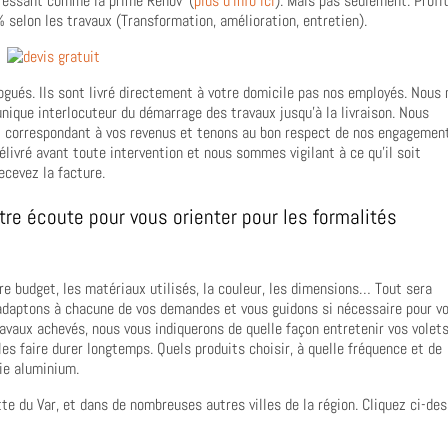
éressant comme la prime Rénov’ (
plus d’info ici
). Mais pas seulement. Profi
 selon les travaux (Transformation, amélioration, entretien).
ogués. Ils sont livré directement à votre domicile pas nos employés. Nous 
nique interlocuteur du démarrage des travaux jusqu’à la livraison. Nous
t correspondant à vos revenus et tenons au bon respect de nos engagemen
livré avant toute intervention et nous sommes vigilant à ce qu’il soit
ecevez la facture.
tre écoute pour vous orienter pour les formalités
e budget, les matériaux utilisés, la couleur, les dimensions… Tout sera
 adaptons à chacune de vos demandes et vous guidons si nécessaire pour v
travaux achevés, nous vous indiquerons de quelle façon entretenir vos volet
les faire durer longtemps. Quels produits choisir, à quelle fréquence et de
ie aluminium.
te du Var, et dans de nombreuses autres villes de la région. Cliquez ci-de