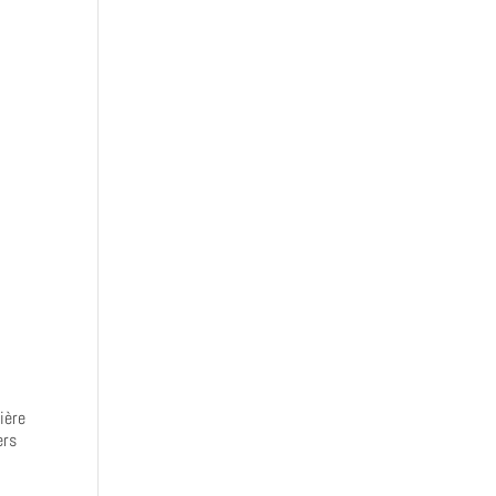
ière
ers