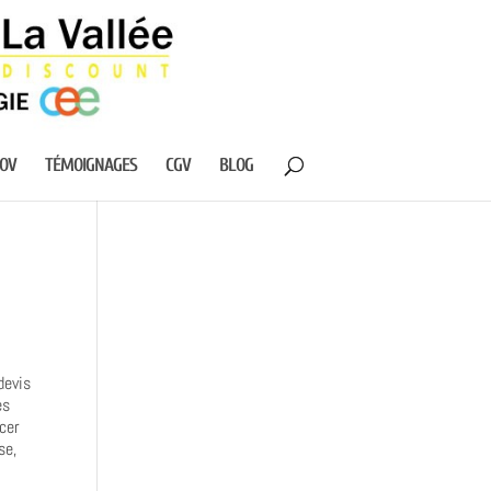
NOV
TÉMOIGNAGES
CGV
BLOG
devis
es
ncer
se,