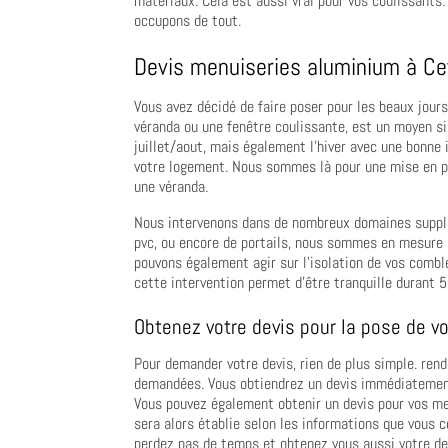
matériaux. Cela est aussi vrai pour vos coulissants.
occupons de tout.
Devis menuiseries aluminium à Ce
Vous avez décidé de faire poser pour les beaux jours
véranda ou une fenêtre coulissante, est un moyen s
juillet/aout, mais également l’hiver avec une bonne 
votre logement. Nous sommes là pour une mise en pl
une véranda.
Nous intervenons dans de nombreux domaines supplém
pvc, ou encore de portails, nous sommes en mesure d
pouvons également agir sur l’isolation de vos combl
cette intervention permet d’être tranquille durant 5
Obtenez votre devis pour la pose de v
Pour demander votre devis, rien de plus simple. ren
demandées. Vous obtiendrez un devis immédiatement
Vous pouvez également obtenir un devis pour vos me
sera alors établie selon les informations que vous 
perdez pas de temps et obtenez vous aussi votre de