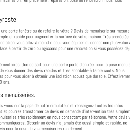
 Installation, remplacement, réparation, pose ou rénovation, nous nous
yreste
 une porte fenêtre ou de refaire la vôtre ? Devis de menuiserie sur mesure
imple et rapide pour augmenter la surface de votre maison. Très appréciée
isolation, vous allez à moindre cout vous équiper et donner une plus-value 
ace à partir de zéro ou agissons pour une rénovation si vous possédez dé
entaires. Que ce soit pour une porte porte d’entrée, pour la pose menui
e vous donner des devis rapides et très abordable-à faible couts. Nous
es pour vous aider à obtenir une isolation acoustique durable. Effectiveme
0 ans.
os menuiseries.
dez-vous sur la page de notre simulateur et renseignez toutes les infos
 et pourrez transformer ce devis en demande d’intervention très simplem
nuiseries très rapidement en nous contactant par téléphone. Votre devis 
communiquerez. Obtenir un devis n’a jamais été aussi simple et rapide. ne
vis pour la pose de vos menuiseries rapidement.