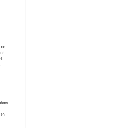
 ne
ons
os
.
 dans
 en