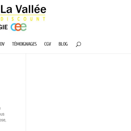
NOV
TÉMOIGNAGES
CGV
BLOG
e
ous
ose,