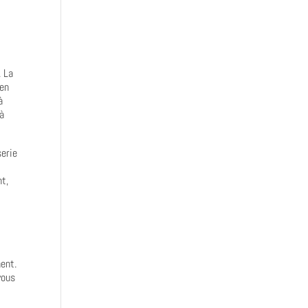
. La
 en
à
jà
serie
nt,
ent.
vous